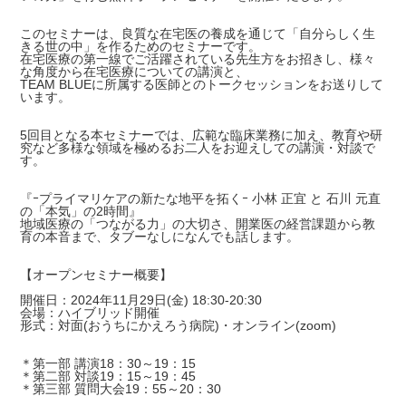
このセミナーは、良質な在宅医の養成を通じて「自分らしく生
きる世の中」を作るためのセミナーです。
在宅医療の第一線でご活躍されている先生方をお招きし、様々
な角度から在宅医療についての講演と、
TEAM BLUEに所属する医師とのトークセッションをお送りして
います。
5回目となる本セミナーでは、広範な臨床業務に加え、教育や研
究など多様な領域を極めるお二人をお迎えしての講演・対談で
す。
『ｰプライマリケアの新たな地平を拓くｰ 小林 正宜 と 石川 元直
の「本気」の2時間』
地域医療の「つながる力」の大切さ、開業医の経営課題から教
育の本音まで、タブーなしになんでも話します。
【オープンセミナー概要】
開催日：2024年11月29日(金) 18:30-20:30
会場：ハイブリッド開催
形式：対面(おうちにかえろう病院)・オンライン(zoom)
＊第一部 講演18：30～19：15
＊第二部 対談19：15～19：45
＊第三部 質問大会19：55～20：30