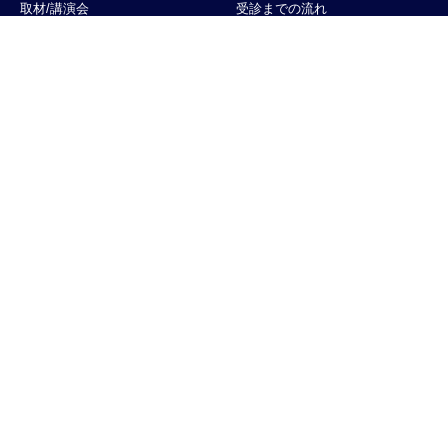
取材/講演会
受診までの流れ
お問い合わせ
診療実績
人生の最期の旅路
患者さまQ&A
医療・介護関係者の方へ
やまと診療所で働く
連携に対する想い
説明会
日々の取り組み
エントリーする
連携を深める活動
診療地域
受入れ診療実績
診療開始までの流れ
医療・介護関係者Q&A